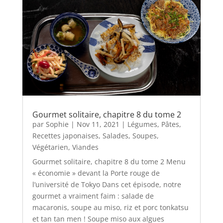
Gourmet solitaire, chapitre 8 du tome 2
par
Sophie
|
Nov 11, 2021
|
Légumes
,
Pâtes
,
Recettes japonaises
,
Salades
,
Soupes
,
Végétarien
,
Viandes
Gourmet solitaire, chapitre 8 du tome 2 Menu
« économie » devant la Porte rouge de
l’université de Tokyo Dans cet épisode, notre
gourmet a vraiment faim : salade de
macaronis, soupe au miso, riz et porc tonkatsu
et tan tan men ! Soupe miso aux algues