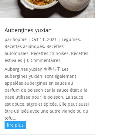
Aubergines yuxian
par
Sophie
|
Oct 11, 2021
|
Légumes
,
Recettes asiatiques
,
Recettes
automnales
,
Recettes chinoises
,
Recettes
estivales
| 0 Commentaires
Aubergines yuxian 鱼香茄子 Les
aubergines yuxian sont également
appelées aubergines en sauce au
parfum de poisson car la sauce était à la
base utilisée pour le poisson. La sauce
est douce, aigre et épicée. Elle peut aussi
être utilisée avec une autre viande ou du
tofu....
lire plus