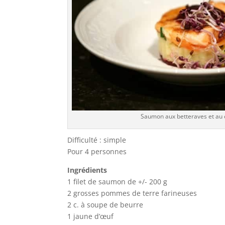
Saumon aux betteraves et au
Difficulté : simple
Pour 4 personnes
Ingrédients
1 filet de saumon de +/- 200 g
2 grosses pommes de terre farineuses
2 c. à soupe de beurre
1 jaune d’œuf