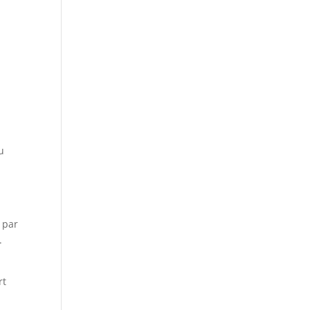
u
. par
.
rt