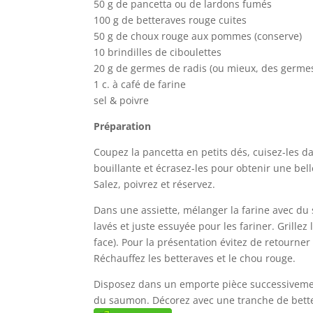
50 g de pancetta ou de lardons fumés
100 g de betteraves rouge cuites
50 g de choux rouge aux pommes (conserve)
10 brindilles de ciboulettes
20 g de germes de radis (ou mieux, des germes 
1 c. à café de farine
sel & poivre
Préparation
Coupez la pancetta en petits dés, cuisez-les d
bouillante et écrasez-les pour obtenir une belle
Salez, poivrez et réservez.
Dans une assiette, mélanger la farine avec d
lavés et juste essuyée pour les fariner. Grille
face). Pour la présentation évitez de retourn
Réchauffez les betteraves et le chou rouge.
Disposez dans un emporte pièce successivemen
du saumon. Décorez avec une tranche de bette