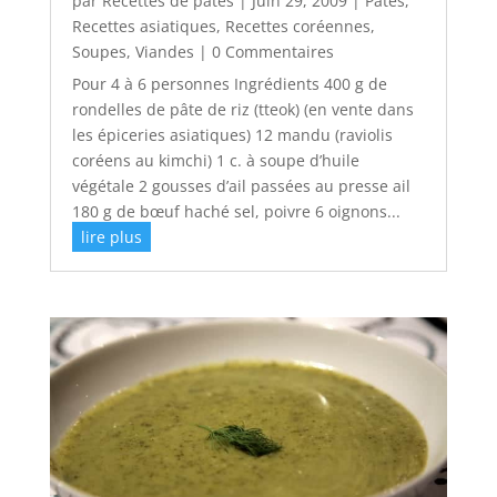
par
Recettes de pates
|
Juin 29, 2009
|
Pâtes
,
Recettes asiatiques
,
Recettes coréennes
,
Soupes
,
Viandes
| 0 Commentaires
Pour 4 à 6 personnes Ingrédients 400 g de
rondelles de pâte de riz (tteok) (en vente dans
les épiceries asiatiques) 12 mandu (raviolis
coréens au kimchi) 1 c. à soupe d’huile
végétale 2 gousses d’ail passées au presse ail
180 g de bœuf haché sel, poivre 6 oignons...
lire plus